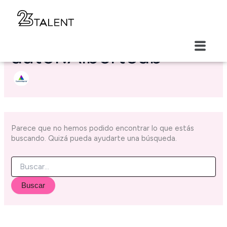
Ir
Buscar
contenido
al
por:
contenido
Nombre del
Menú
autor:Albertoab
Parece que no hemos podido encontrar lo que estás
buscando. Quizá pueda ayudarte una búsqueda.